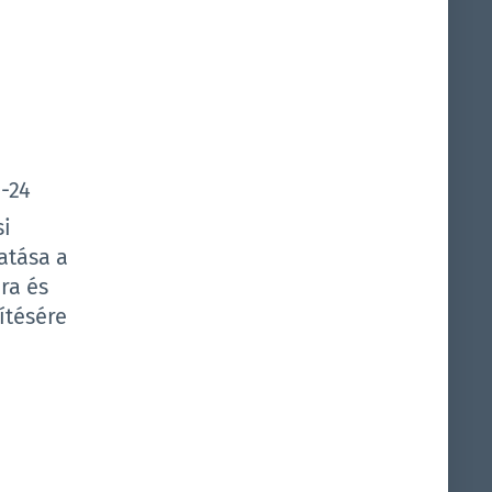
-24
i
atása a
úra és
ítésére