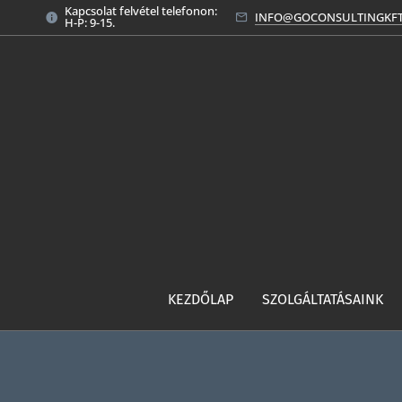
Kapcsolat felvétel telefonon:
INFO@GOCONSULTINGKF
H-P: 9-15.
KEZDŐLAP
SZOLGÁLTATÁSAINK