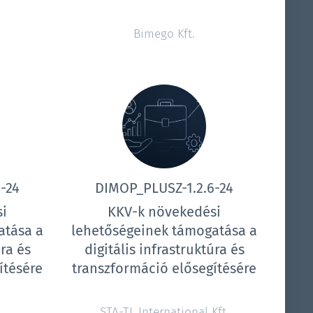
Bimego Kft.
-24
DIMOP_PLUSZ-1.2.6-24
i
KKV-k növekedési
atása a
lehetőségeinek támogatása a
úra és
digitális infrastruktúra és
ítésére
transzformáció elősegítésére
STA-TL International Kft.