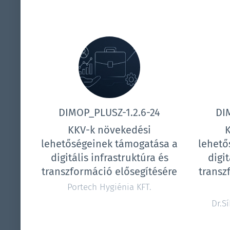
DIMOP_PLUSZ-1.2.6-24
DI
KKV-k növekedési
lehetőségeinek támogatása a
lehető
digitális infrastruktúra és
digit
transzformáció elősegítésére
transz
Portech Hygiénia KFT.
Dr.S