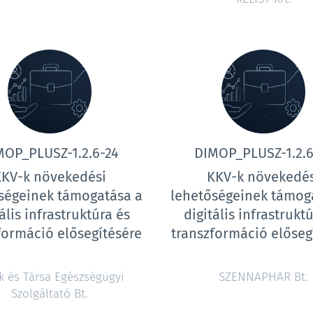
MOP_PLUSZ-1.2.6-24
DIMOP_PLUSZ-1.2.6
KKV-k növekedési
KKV-k növekedés
ségeinek támogatása a
lehetőségeinek támog
ális infrastruktúra és
digitális infrastrukt
formáció elősegítésére
transzformáció előseg
ík és Társa Egészségügyi
SZENNAPHAR Bt.
Szolgáltató Bt.