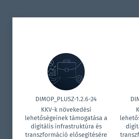
DIMOP_PLUSZ-1.2.6-24
DI
KKV-k növekedési
lehetőségeinek támogatása a
lehető
digitális infrastruktúra és
digit
transzformáció elősegítésére
transz