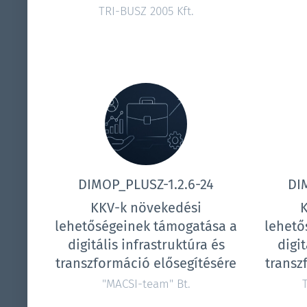
TRI-BUSZ 2005 Kft.
DIMOP_PLUSZ-1.2.6-24
DI
KKV-k növekedési
lehetőségeinek támogatása a
lehető
digitális infrastruktúra és
digit
transzformáció elősegítésére
transz
"MACSI-team" Bt.
T