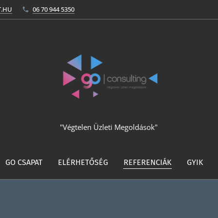
T.HU
06 70 944 5350
"Végtelen Üzleti Megoldások"
GO CSAPAT
ELÉRHETŐSÉG
REFERENCIÁK
GYIK