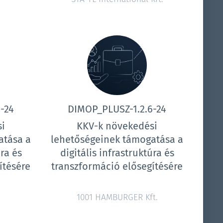
-24
DIMOP_PLUSZ-1.2.6-24
i
KKV-k növekedési
atása a
lehetőségeinek támogatása a
úra és
digitális infrastruktúra és
ítésére
transzformáció elősegítésére
1001 HAMBURGER Kft.