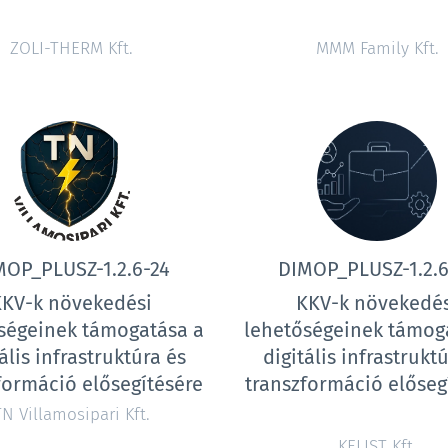
ZOLI-THERM Kft.
MMM Family Kft.
MOP_PLUSZ-1.2.6-24
DIMOP_PLUSZ-1.2.6
KKV-k növekedési
KKV-k növekedés
ségeinek támogatása a
lehetőségeinek támog
ális infrastruktúra és
digitális infrastrukt
formáció elősegítésére
transzformáció előseg
N Villamosipari Kft.
KELIST Kft.