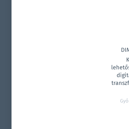
DI
lehető
digit
transz
Győr