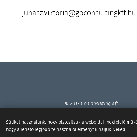
juhasz.viktoria@goconsultingkft.hu
© 2017 Go Consulting Kft.
06 70 944 5350
"Végtelen üzleti megoldások"
Sütiket használunk, hogy biztosítsuk a weboldal megfelelő műkö
hogy a lehető legjobb felhasználói élményt kínáljuk Neked.