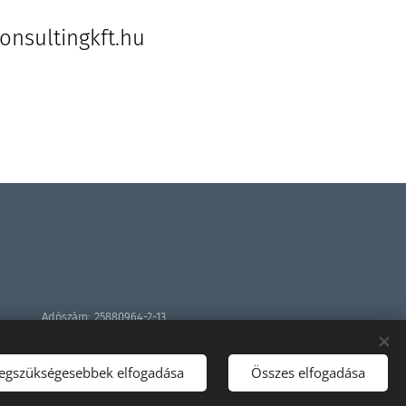
nsultingkft.hu
Adószám: 25880964-2-13
Cégjegyzékszám: 13-09-185646
Sütik
legszükségesebbek elfogadása
Összes elfogadása