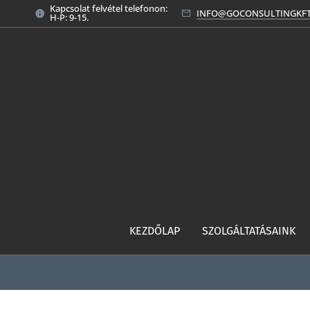
Kapcsolat felvétel telefonon:
INFO@GOCONSULTINGKF
H-P: 9-15.
KEZDŐLAP
SZOLGÁLTATÁSAINK