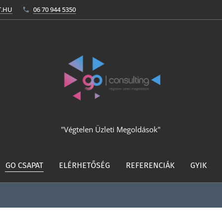
T.HU
06 70 944 5350
"Végtelen Üzleti Megoldások"
GO CSAPAT
ELÉRHETŐSÉG
REFERENCIÁK
GYIK