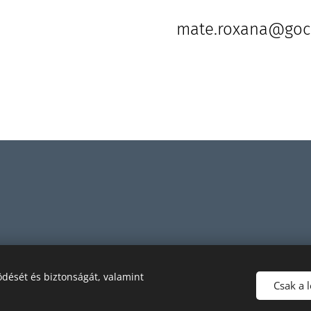
mate.roxana@goco
dését és biztonságát, valamint
Csak a 